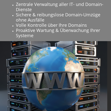
Zentrale Verwaltung aller IT- und Domain-
Dienste
Sichere & reibungslose Domain-Umzüge
ohne Ausfälle
Volle Kontrolle über Ihre Domains
Proaktive Wartung & Überwachung Ihrer
Systeme