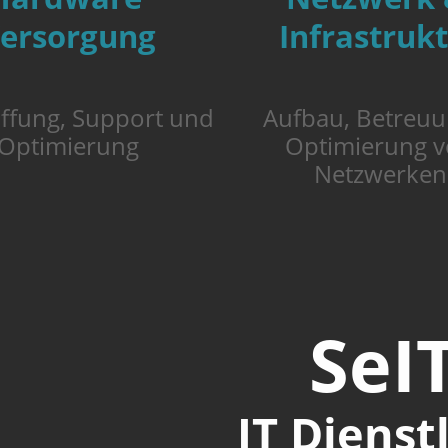
Infrastruk
ersorgung
Aufbau, Betreu
ffung, Support und
Optimierung 
Optimierung
Netzwerken
SeI
IT Dienst