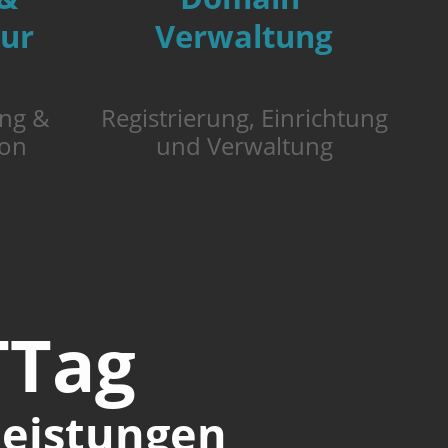
tur
Verwaltung
ung &
Registrierung, Einrichtung
von
und Verwaltung
TTag
leistungen