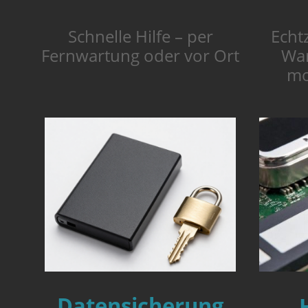
Echt
Schnelle Hilfe – per
War
Fernwartung oder vor Ort
mo
Datensicherung