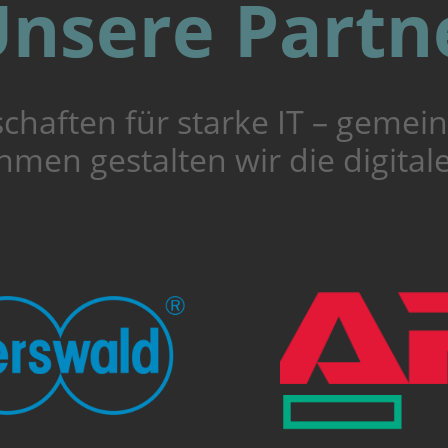
nsere Partn
schaften für starke IT – gemei
men gestalten wir die digital