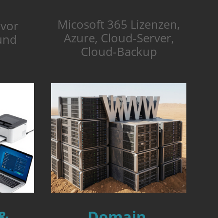
Micosoft 365 Lizenzen,
 vor
Azure, Cloud-Server,
und
Cloud-Backup
 &
Domain