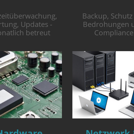
Backup, Schutz
zeitüberwachung,
Bedrohungen 
tung, Updates -
Compliance
natlich betreut
Netzwerk
Hardware