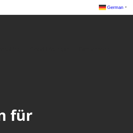
German
▼
onsulting
Cloud Lösungen
Fernwartung
n für